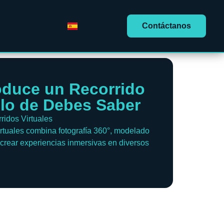
Contáctanos
duce un Recorrido
 lo de Debes Saber
ridos Virtuales
irtuales combina fotografía 360°, modelado
 crear experiencias inmersivas en diversos