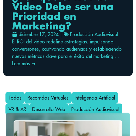
Video Debe ser una
Prioridad en
Marketing?
diciembre 17, 2024
Producción Audiovisual
El ROI del video redefine estrategias, impulsando
conversiones, cautivando audiencias y estableciendo
nuevas métricas clave para el éxito del marketing....
Leer más ➜
Todos
Recorridos Virtuales
Inteligencia Artificial
VR & AR
Desarrollo Web
Producción Audiovisual