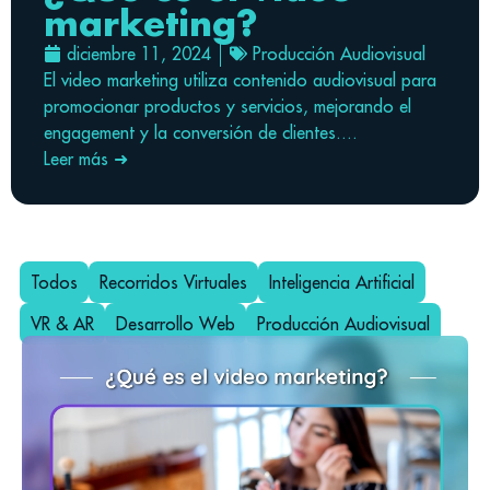
marketing?
diciembre 11, 2024
Producción Audiovisual
El video marketing utiliza contenido audiovisual para
promocionar productos y servicios, mejorando el
engagement y la conversión de clientes....
Leer más ➜
Todos
Recorridos Virtuales
Inteligencia Artificial
VR & AR
Desarrollo Web
Producción Audiovisual