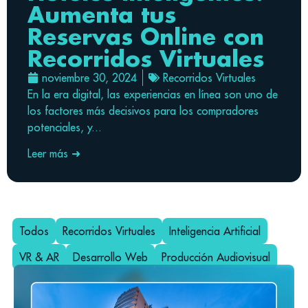
Aumenta tus
Reservas Online con
Recorridos Virtuales
noviembre 30, 2024
Recorridos Virtuales
En la era digital, las experiencias en línea son uno de
los factores más decisivos para los compradores
potenciales, y...
Leer más ➜
Todos
Recorridos Virtuales
Inteligencia Artificial
VR & AR
Desarrollo Web
Producción Audiovisual