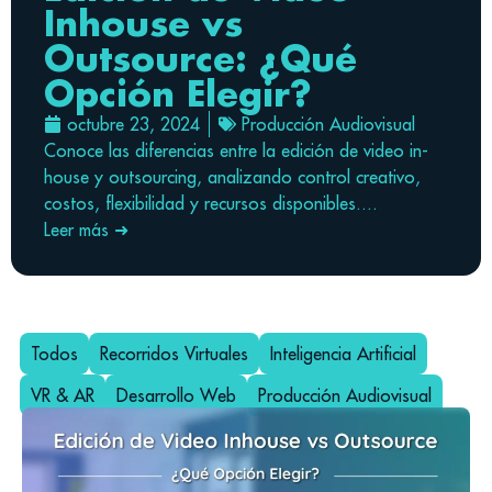
Inhouse vs
Outsource: ¿Qué
Opción Elegir?
octubre 23, 2024
Producción Audiovisual
Conoce las diferencias entre la edición de video in-
house y outsourcing, analizando control creativo,
costos, flexibilidad y recursos disponibles....
Leer más ➜
Todos
Recorridos Virtuales
Inteligencia Artificial
VR & AR
Desarrollo Web
Producción Audiovisual