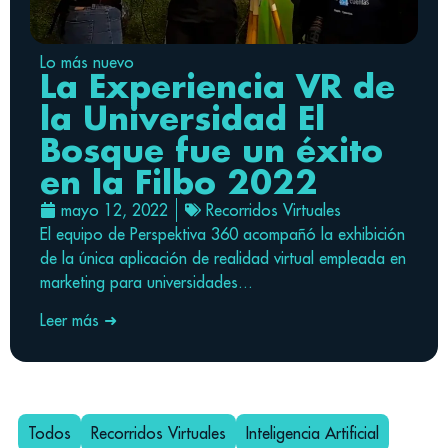
Lo más nuevo
La Experiencia VR de
la Universidad El
Bosque fue un éxito
en la Filbo 2022
mayo 12, 2022
Recorridos Virtuales
El equipo de Perspektiva 360 acompañó la exhibición
de la única aplicación de realidad virtual empleada en
marketing para universidades...
Leer más ➜
Todos
Recorridos Virtuales
Inteligencia Artificial